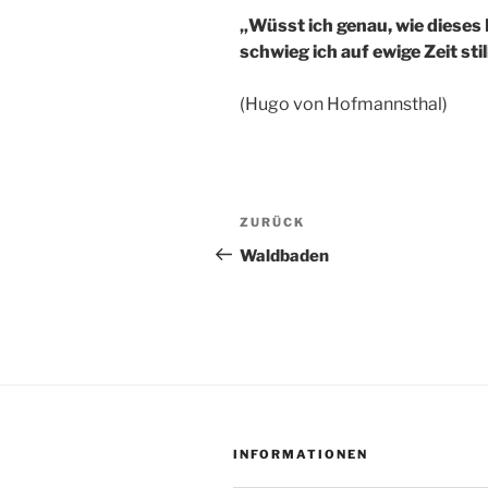
„Wüsst ich genau, wie dieses
schwieg ich auf ewige Zeit sti
(Hugo von Hofmannsthal)
Beitragsnavigation
Vorheriger
ZURÜCK
Beitrag
Waldbaden
INFORMATIONEN