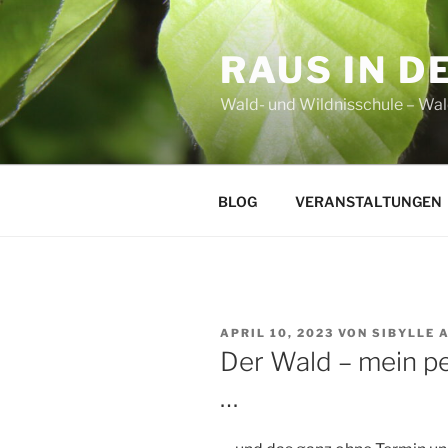
Zum
Inhalt
RAUS IN D
springen
Wald- und Wildnisschule – Wal
BLOG
VERANSTALTUNGEN
VERÖFFENTLICHT
APRIL 10, 2023
VON
SIBYLLE 
AM
Der Wald – mein p
…