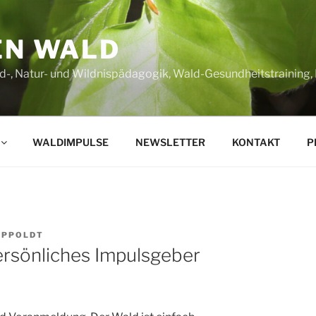
EN WALD
d-, Natur- und Wildnispädagogik, Wald-Gesundheitstraining
WALDIMPULSE
NEWSLETTER
KONTAKT
P
APPOLDT
ersönliches Impulsgeber