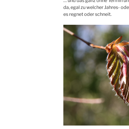
… und das ganz ohne Termin un
da, egal zu welcher Jahres- ode
es regnet oder schneit.